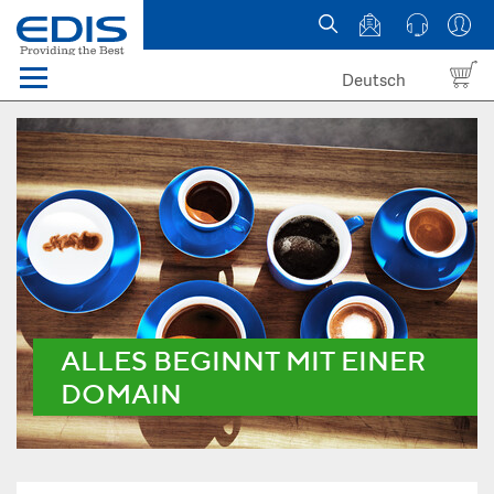
Deutsch
Menü
Domain names
Hosting
News
about EDIS
ALLES BEGINNT MIT EINER
DOMAIN