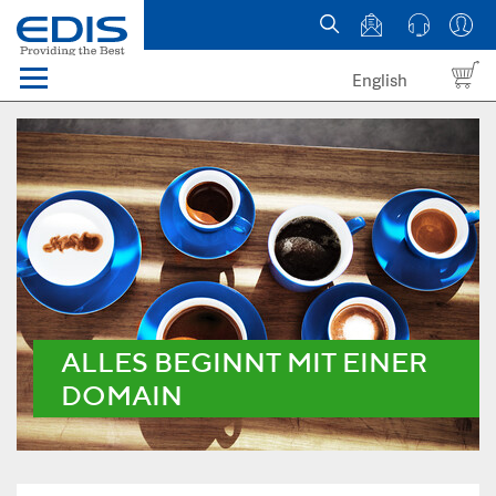
English
Menü
Domains
Webhosting Österreich
News
über EDIS
ALLES BEGINNT MIT EINER
DOMAIN