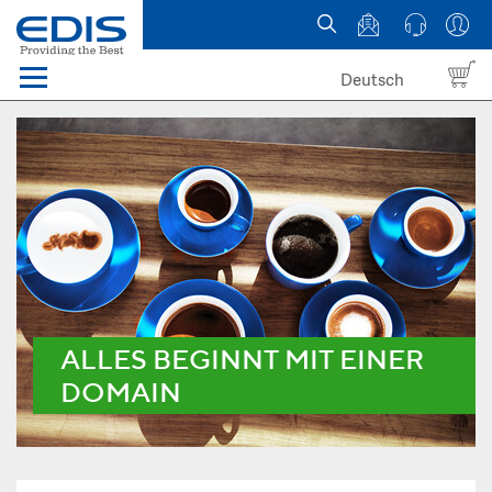
Deutsch
Menü
Domain names
Hosting
News
about EDIS
ALLES BEGINNT MIT EINER
DOMAIN