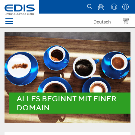
Deutsch
Menü
Domain names
Hosting
News
about EDIS
ALLES BEGINNT MIT EINER
DOMAIN