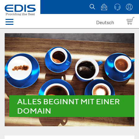
Deutsch
Menü
Domain names
Hosting
News
about EDIS
ALLES BEGINNT MIT EINER
DOMAIN