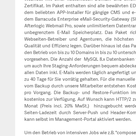
Zertifikat. Im Paket enthalten sind alle bewährten ED
dem beliebten APP-Installer für gängige CMS und e
dem Barracuda Enterprise eMail-Security-Gateway (SP
Afterlogic Webmail Pro, sowie unlimitiertem Datentran
unbegrenztem E-Mail Speicherplatz.
Das Paket ric
Webseiten-Betreiber und Agenturen, die höchsten W
Qualität und Effizienz legen. Darüber hinaus ist das P
den Betrieb von bis zu 10 Domains in bis zu 10 unters
vorgesehen. Die Anzahl der MySQL 8.x Datenbanken w
um auch Ihre Staging-Anforderungen bequem abdeck
allen Daten inkl. E-Mails werden täglich angefertigt 
zu 40 Tage für Sie vorrätig gehalten. Für die manuel
vom Backup durch unsere Mitarbeiter entstehen Kos
pro Vorgang.
Die Backup- und Restore-Funktion im 
kostenlos zur Verfügung.
Auf Wunsch kann HTTP/2 zum
Monat (Preis incl. 20% MwSt.) hinzugebucht werde
Seiten-Ladezeit durch Server-Push und Header-Kom
kann selbst im Management-Portal aktiviert werden.
Um den Betrieb von intensiven Jobs wie z.B. "composer