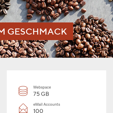
EM GESCHMACK
Webspace
75 GB
eMail Accounts
100