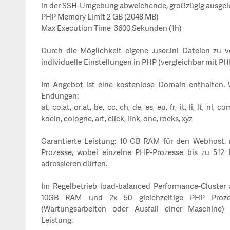
in der SSH-Umgebung abweichende, großzügig ausgeleg
PHP Memory Limit 2 GB (2048 MB)
Max Execution Time 3600 Sekunden (1h)
Durch die Möglichkeit eigene .user.ini Dateien zu v
individuelle Einstellungen in PHP (vergleichbar mit PHP
Im Angebot ist eine kostenlose Domain enthalten. 
Endungen:
at, co.at, or.at, be, cc, ch, de, es, eu, fr, it, li, lt, nl, 
koeln, cologne, art, click, link, one, rocks, xyz
Garantierte Leistung: 10 GB RAM für den Webhost. 
Prozesse, wobei einzelne PHP-Prozesse bis zu 51
adressieren dürfen.
Im Regelbetrieb load-balanced Performance-Cluster 
10GB RAM und 2x 50 gleichzeitige PHP Prozess
(Wartungsarbeiten oder Ausfall einer Maschine) 
Leistung.