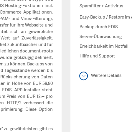
IS Hosting-Fuktionen incl.
Spamfilter + Antivirus
-Commerce Applikationen,
Easy-Backup / Restore im 
AM- und Virus-Filterung),
sfer für Ihre Webseite und
Backup durch EDIS
htet sich an gewerbliche
Server-Überwachung
ert auf Zuverlässigkeit,
aket zukunftssicher und für
Erreichbarkeit im Notfall
chiedlichen document-roots
Hilfe und Support
urde großzügig definiert,
en zu können.
Backups von
und Tagesstände werden bis
Weitere Details
le Rücksicherung von Daten
ten in Höhe von EUR 58,80
EDIS APP-Installer steht
 Preis von EUR 12,-- pro
n. HTTP/2 verbessert die
primierung. Diese Option
" zu gewährleisten, gibt es