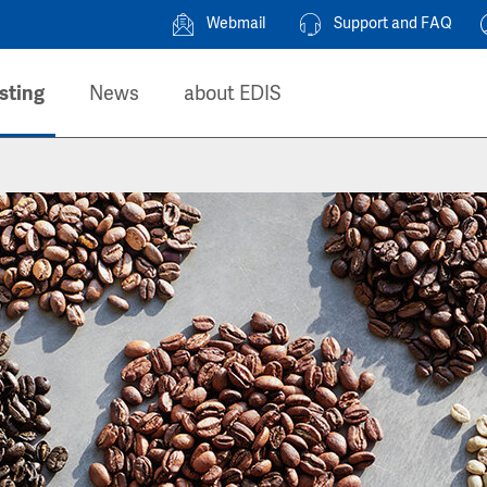
Webmail
Support and FAQ
sting
News
about EDIS