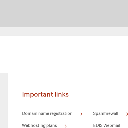
Important links
Domain name registration
Spamfirewall
Webhosting plans
EDIS Webmail