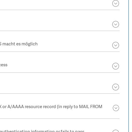
RS macht es möglich
cess
 or A/AAAA resource record (in reply to MAIL FROM