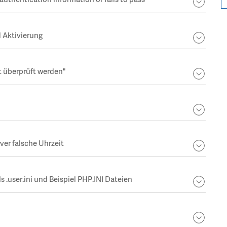
uthentication information or fails to pass
d Aktivierung
t überprüft werden"
ver falsche Uhrzeit
s .user.ini und Beispiel PHP.INI Dateien