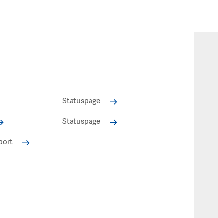
Statuspage
Statuspage
port