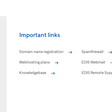
Important links
Domain name registration
Spamfirewall
Webhosting plans
EDIS Webmail
Knowledgebase
EDIS Remote Sup