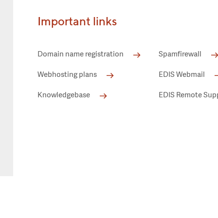
Important links
Domain name registration
Spamfirewall
Webhosting plans
EDIS Webmail
Knowledgebase
EDIS Remote Sup