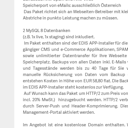
Speicherport von eMails: ausschließlich Österreich
Das Paket richtet sich an Webseiten-Betreiber mit kl
Abstriche in punkto Leistung machen zu müssen.
2 MySQL 8 Datenbanken
(z.B. 1x live, 1x staging) sind inkludiert.
Im Paket enthalten sind der EDIS APP-Installer für di
gängiger CMS und e-Commerce Applikationen, SPAM- 
sowie unlimitierter Datentransfer für Ihre Webseit
Speicherplatz.
Backups von allen Daten inkl. E-Mails 
und Tagesstände werden bis zu 40 Tage für Sie vo
manuelle Rücksicherung von Daten vom Backup d
entstehen Kosten in Höhe von EUR 58,80 flat.
Die Bac
im EDIS APP-Installer steht kostenlos zur Verfügung.
Auf Wunsch kann das Paket um HTTP/2 zum Preis von 
incl. 20% MwSt.) hinzugebucht werden. HTTP/2 verbe
durch Server-Push und Header-Komprimierung. Die
Management-Portal aktiviert werden.
Im Angebot ist eine kostenlose Domain enthalten. 