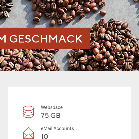
EM GESCHMACK
Webspace
75 GB
eMail Accounts
10