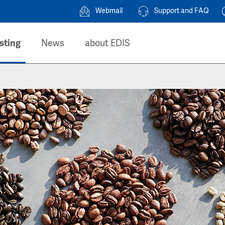
Webmail
Support and FAQ
sting
News
about EDIS