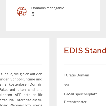
Domains managable
5
EDIS Stand
für alle, die gleich auf den
1 Gratis Domain
kunden Script-Runtime und
 einer kostenlosen Domain
SSL
Paket enthalten sind alle
E-Mail Speicherplatz
iebten APP-Installer für
racuda Enterprise eMail-
Datentransfer
rlogic Webmail Pro, sowie