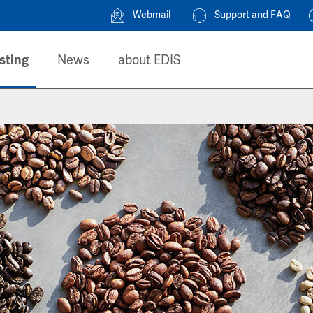
Webmail
Support and FAQ
sting
News
about EDIS