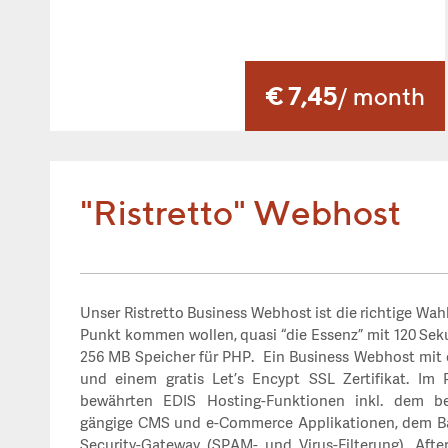
€ 7,45
/ month
"Ristretto" Webhost
Unser Ristretto Business Webhost ist die richtige Wahl 
Punkt kommen wollen, quasi “die Essenz” mit 120 Se
256 MB Speicher für PHP.
Ein Business Webhost mit
und einem gratis Let’s Encypt SSL Zertifikat. Im 
bewährten EDIS Hosting-Funktionen inkl. dem bel
gängige CMS und e-Commerce Applikationen, dem Bar
Security-Gateway (SPAM- und Virus-Filterung), Afte