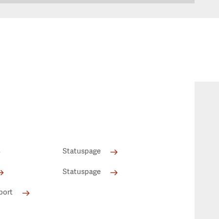
Statuspage
Statuspage
port