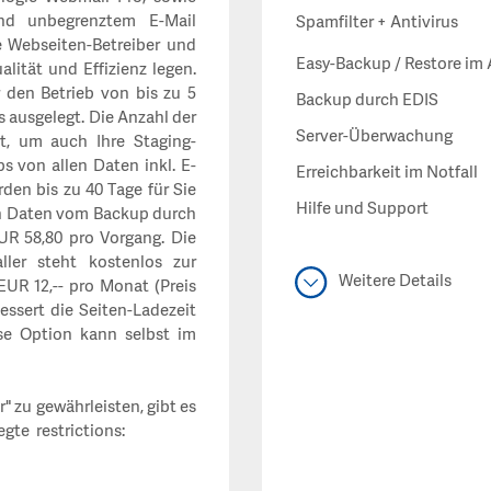
und unbegrenztem E-Mail
Spamfilter + Antivirus
e Webseiten-Betreiber und
Easy-Backup / Restore im 
lität und Effizienz legen.
 den Betrieb von bis zu 5
Backup durch EDIS
 ausgelegt. Die Anzahl der
Server-Überwachung
, um auch Ihre Staging-
s von allen Daten inkl. E-
Erreichbarkeit im Notfall
den bis zu 40 Tage für Sie
Hilfe und Support
on Daten vom Backup durch
UR 58,80 pro Vorgang.
Die
ler steht kostenlos zur
Weitere Details
R 12,-- pro Monat (Preis
ssert die Seiten-Ladezeit
se Option kann selbst im
" zu gewährleisten, gibt es
te restrictions: