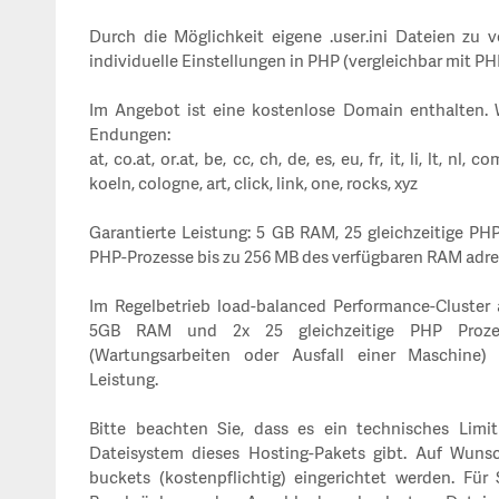
Durch die Möglichkeit eigene .user.ini Dateien zu v
individuelle Einstellungen in PHP (vergleichbar mit PHP
Im Angebot ist eine kostenlose Domain enthalten. 
Endungen:
at, co.at, or.at, be, cc, ch, de, es, eu, fr, it, li, lt, nl, 
koeln, cologne, art, click, link, one, rocks, xyz
Garantierte Leistung: 5 GB RAM, 25 gleichzeitige PH
PHP-Prozesse bis zu 256 MB des verfügbaren RAM adre
Im Regelbetrieb load-balanced Performance-Cluster 
5GB RAM und 2x 25 gleichzeitige PHP Prozess
(Wartungsarbeiten oder Ausfall einer Maschine) 
Leistung.
Bitte beachten Sie, dass es ein technisches Limi
Dateisystem dieses Hosting-Pakets gibt. Auf Wuns
buckets (kostenpflichtig) eingerichtet werden. Für