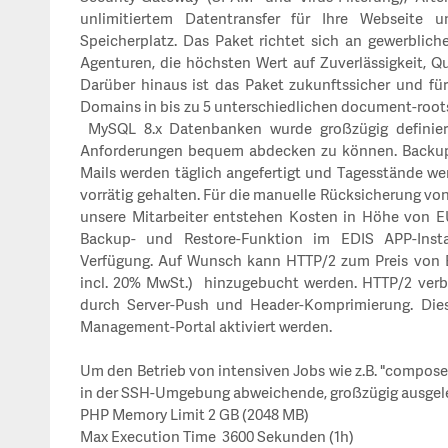
unlimitiertem Datentransfer für Ihre Webseite 
Speicherplatz.
Das Paket richtet sich an gewerblich
Agenturen, die höchsten Wert auf Zuverlässigkeit, Qua
Darüber hinaus ist das Paket zukunftssicher und für
Domains in bis zu 5 unterschiedlichen document-roots
MySQL 8.x Datenbanken wurde großzügig definiert
Anforderungen bequem abdecken zu können.
Backup
Mails werden täglich angefertigt und Tagesstände wer
vorrätig gehalten. Für die manuelle Rücksicherung v
unsere Mitarbeiter entstehen Kosten in Höhe von E
Backup- und Restore-Funktion im EDIS APP-Instal
Verfügung.
Auf Wunsch kann HTTP/2 zum Preis von EU
incl. 20% MwSt.) hinzugebucht werden. HTTP/2 verbe
durch Server-Push und Header-Komprimierung. Die
Management-Portal aktiviert werden.
Um den Betrieb von intensiven Jobs wie z.B. "composer
in der SSH-Umgebung abweichende, großzügig ausgeleg
PHP Memory Limit 2 GB (2048 MB)
Max Execution Time 3600 Sekunden (1h)