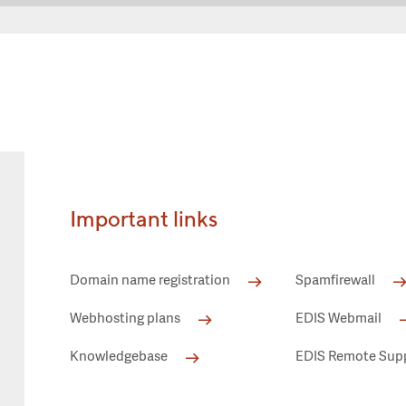
Important links
Domain name registration
Spamfirewall
Webhosting plans
EDIS Webmail
Knowledgebase
EDIS Remote Sup