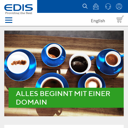
English
Menü
Domains
Webhosting Österreich
News
über EDIS
ALLES BEGINNT MIT EINER
DOMAIN