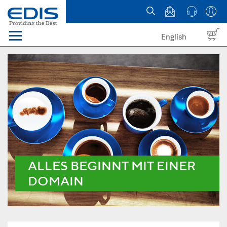
English
Menü
Domains
Webhosting Österreich
News
über EDIS
ALLES BEGINNT MIT EINER
DOMAIN