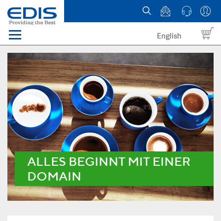
English
Menü
Domains
Webhosting Österreich
News
über EDIS
ALLES BEGINNT MIT EINER
DOMAIN