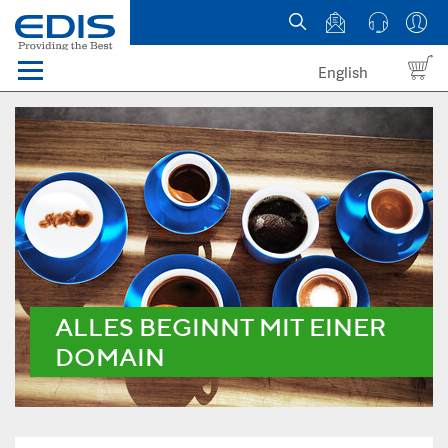
English
Menü
Domains
Webhosting Österreich
News
über EDIS
ALLES BEGINNT MIT EINER
DOMAIN