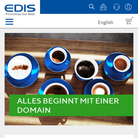
English
Menü
Domains
Webhosting Österreich
News
über EDIS
ALLES BEGINNT MIT EINER
DOMAIN