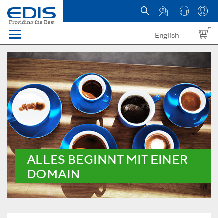
English
Menü
Domains
Webhosting Österreich
News
über EDIS
ALLES BEGINNT MIT EINER
DOMAIN