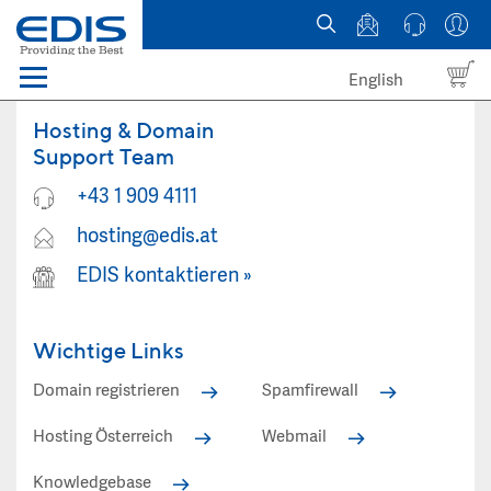
English
Menü
Domains
Hosting & Domain
Support Team
Webhosting Österreich
+43 1 909 4111
hosting@edis.at
News
EDIS kontaktieren
»
über EDIS
Wichtige Links
Domain registrieren
Spamfirewall
Hosting Österreich
Webmail
Knowledgebase