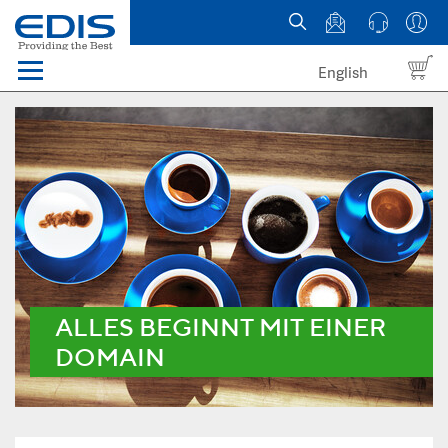
English
Menü
Domains
Webhosting Österreich
News
über EDIS
ALLES BEGINNT MIT EINER
DOMAIN