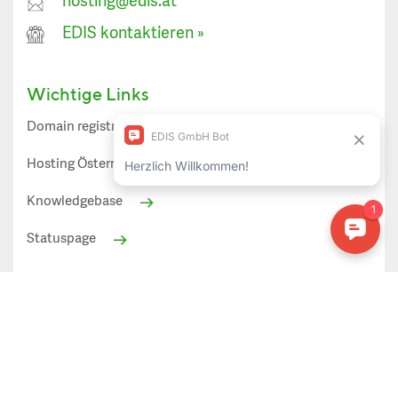
hosting@edis.at
EDIS kontaktieren
»
Wichtige Links
Domain registrieren
Spamfirewall
Hosting Österreich
Webmail
Knowledgebase
Statuspage
Alle angezeigten Preise in EUR inkl. 20% Mehrwertsteuer
(Österreich)
Datenschutz»
AGB»
Impressum»