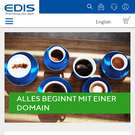
English
Menü
Domains
Webhosting Österreich
News
über EDIS
ALLES BEGINNT MIT EINER
DOMAIN