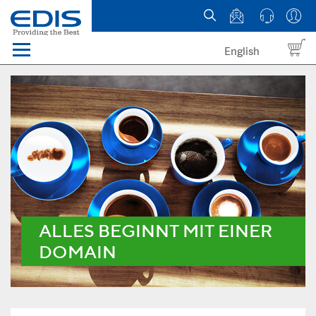
English
Menü
Domains
Webhosting Österreich
News
über EDIS
ALLES BEGINNT MIT EINER
DOMAIN