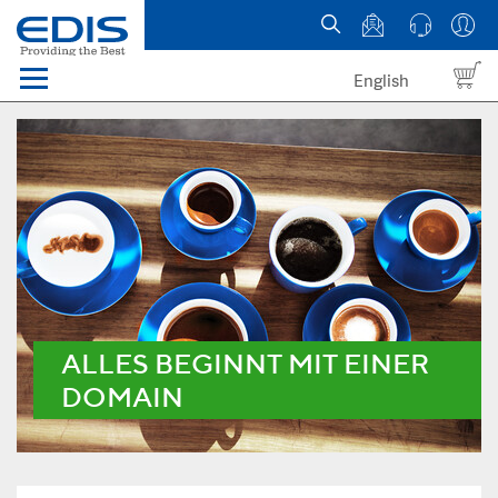
English
Menü
Domains
Webhosting Österreich
News
über EDIS
ALLES BEGINNT MIT EINER
DOMAIN