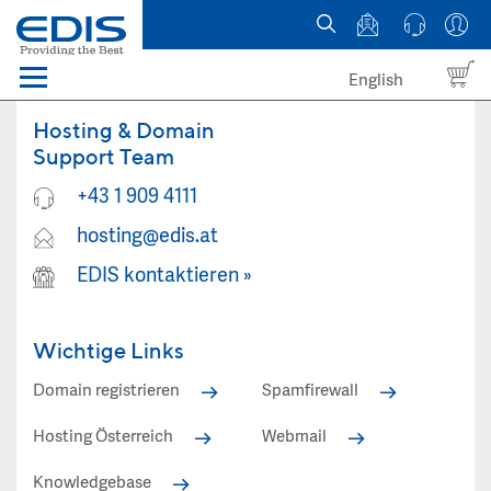
English
Menü
Domains
Hosting & Domain
Support Team
Webhosting Österreich
+43 1 909 4111
hosting@edis.at
News
EDIS kontaktieren
»
über EDIS
Wichtige Links
Domain registrieren
Spamfirewall
Hosting Österreich
Webmail
Knowledgebase