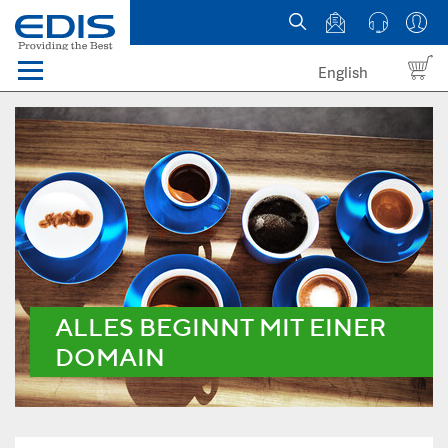
English
Menü
Domains
Webhosting Österreich
News
über EDIS
ALLES BEGINNT MIT EINER
DOMAIN