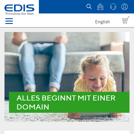
English
Menü
Domains
Webhosting Österreich
News
über EDIS
ALLES BEGINNT MIT EINER
DOMAIN