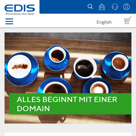
English
Menü
Domains
Webhosting Österreich
News
über EDIS
ALLES BEGINNT MIT EINER
DOMAIN