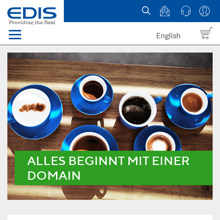
English
Menü
Domains
Webhosting Österreich
News
über EDIS
ALLES BEGINNT MIT EINER
DOMAIN