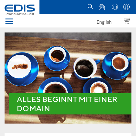
English
Menü
Domains
Webhosting Österreich
News
über EDIS
ALLES BEGINNT MIT EINER
DOMAIN