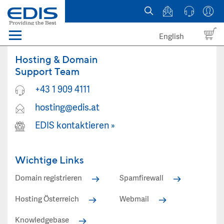
English
Menü
Domains
Hosting & Domain
Support Team
Webhosting Österreich
+43 1 909 4111
hosting@edis.at
News
EDIS kontaktieren
»
über EDIS
Wichtige Links
Domain registrieren
Spamfirewall
Hosting Österreich
Webmail
Knowledgebase