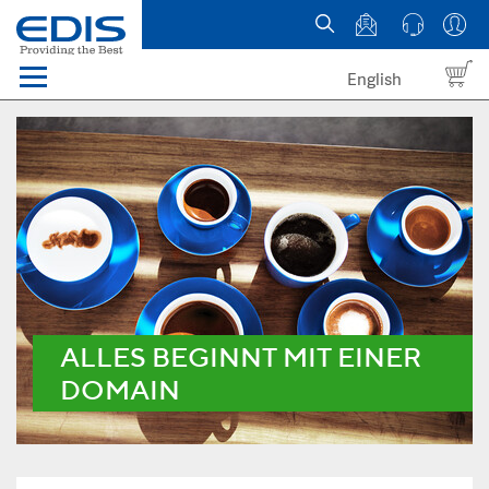
English
Menü
Domains
Webhosting Österreich
News
über EDIS
ALLES BEGINNT MIT EINER
DOMAIN