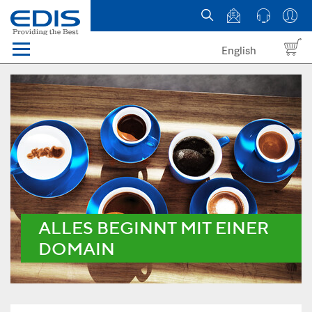
English
Menü
Domains
Webhosting Österreich
News
über EDIS
ALLES BEGINNT MIT EINER
DOMAIN