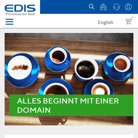
English
Menü
Domains
Webhosting Österreich
News
über EDIS
ALLES BEGINNT MIT EINER
DOMAIN