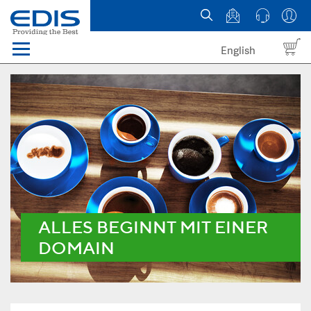
English
Menü
Domains
Webhosting Österreich
News
über EDIS
ALLES BEGINNT MIT EINER
DOMAIN