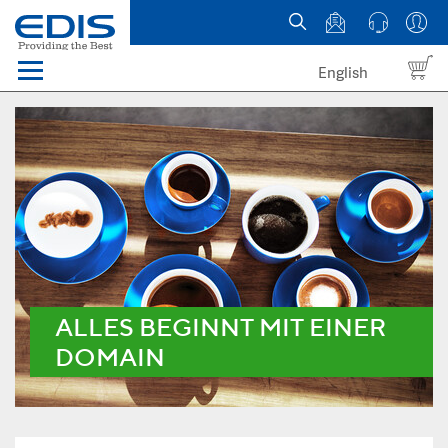
English
Menü
Domains
Webhosting Österreich
News
über EDIS
ALLES BEGINNT MIT EINER
DOMAIN