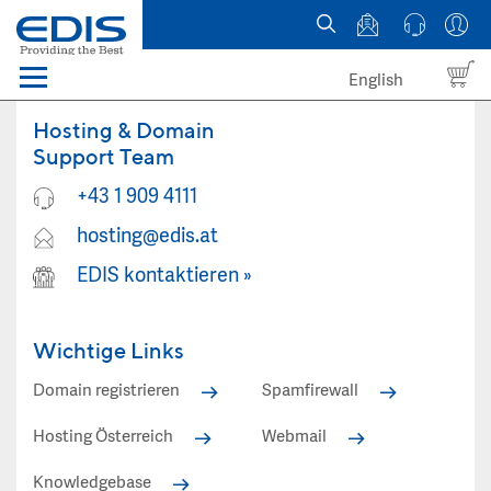
English
Menü
Domains
Hosting & Domain
Support Team
Webhosting Österreich
+43 1 909 4111
hosting@edis.at
News
EDIS kontaktieren
»
über EDIS
Wichtige Links
Domain registrieren
Spamfirewall
Hosting Österreich
Webmail
Knowledgebase