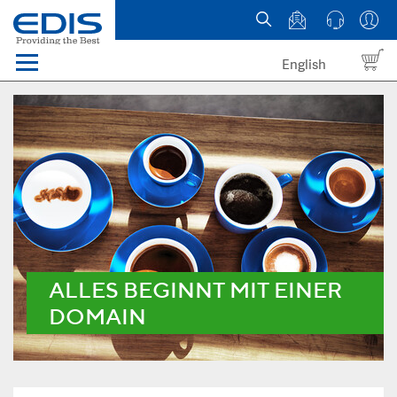
English
Menü
Domains
Webhosting Österreich
News
über EDIS
ALLES BEGINNT MIT EINER
DOMAIN