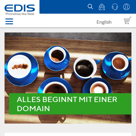
English
Menü
Domains
Webhosting Österreich
News
über EDIS
ALLES BEGINNT MIT EINER
DOMAIN