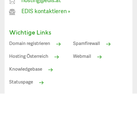
hosting@edis.at
EDIS kontaktieren
»
Wichtige Links
Domain registrieren
Spamfirewall
Hosting Österreich
Webmail
Knowledgebase
Statuspage
Alle angezeigten Preise in EUR inkl. 20% Mehrwertsteuer
(Österreich)
Datenschutz»
AGB»
Impressum»