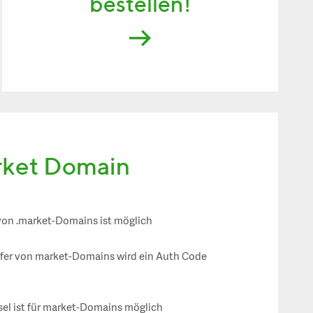
bestellen!
rket Domain
von .market-Domains ist möglich
sfer von market-Domains wird ein Auth Code
el ist für market-Domains möglich