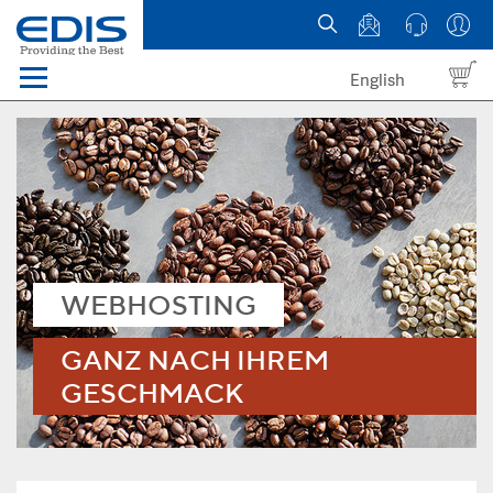
English
Menü
Domains
Webhosting Österreich
News
WEBHOSTING
über EDIS
GANZ NACH IHREM
GESCHMACK