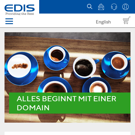
English
Menü
Domains
Webhosting Österreich
News
über EDIS
ALLES BEGINNT MIT EINER
DOMAIN