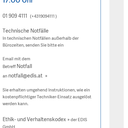
17.00 Uhr
01 909 4111
(+4319094111 )
Technische Notfälle
In technischen Notfällen außerhalb der
Bürozeiten, senden Sie bitte ein
Email mit dem
Notfall
Betreff
notfall@edis.at
an
Sie erhalten umgehend Instruktionen, wie ein
kostenpflichtiger Techniker-Einsatz ausgelöst
werden kann.
Ethik- und Verhaltenskodex
der EDIS
GmbH