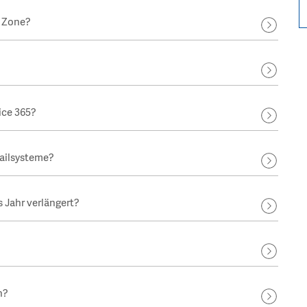
t Zone?
ice 365?
ailsysteme?
 Jahr verlängert?
n?