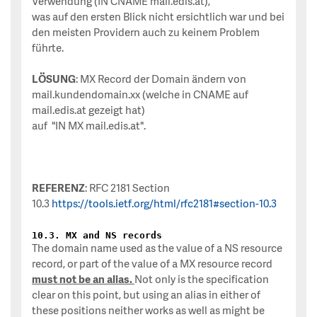
Verwendung (IN CNAME mail.edis.at),
was auf den ersten Blick nicht ersichtlich war und bei
den meisten Providern auch zu keinem Problem
führte.
LÖSUNG
: MX Record der Domain ändern von
mail.kundendomain.xx (welche in CNAME auf
mail.edis.at gezeigt hat)
auf "IN MX mail.edis.at".
REFERENZ
: RFC 2181 Section
10.3
https://tools.ietf.org/html/rfc2181#section-10.3
10.3
. MX and NS records
The domain name used as the value of a NS resource
record, or part of the value of a MX resource record
must not be an alias.
Not only is the specification
clear on this point, but using an alias in either of
these positions neither works as well as might be