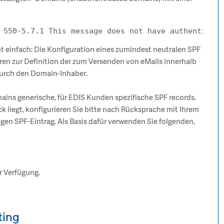
cht einfach: Die Konfiguration eines zumindest neutralen SPF
hren zur Definition der zum Versenden von eMails innerhalb
durch den Domain-Inhaber.
omains generische, für EDIS Kunden spezifische SPF records.
k liegt, konfigurieren Sie bitte nach Rücksprache mit Ihrem
gen SPF-Eintrag. Als Basis dafür verwenden Sie folgenden,
ur Verfügung.
ting