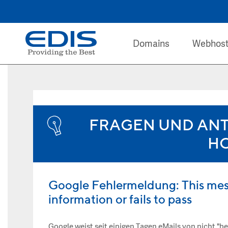
Domains
Webhost
FRAGEN UND AN
H
Google Fehlermeldung: This mes
information or fails to pass
Google weist seit einigen Tagen eMails von nicht "