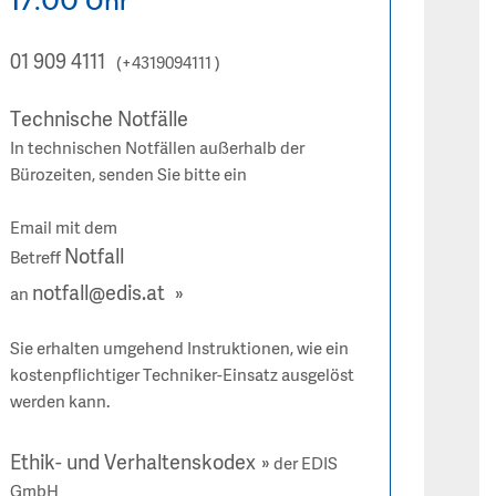
17.00 Uhr
01 909 4111
(+4319094111 )
Technische Notfälle
In technischen Notfällen außerhalb der
Bürozeiten, senden Sie bitte ein
Email mit dem
Notfall
Betreff
notfall@edis.at
an
Sie erhalten umgehend Instruktionen, wie ein
kostenpflichtiger Techniker-Einsatz ausgelöst
werden kann.
Ethik- und Verhaltenskodex
der EDIS
GmbH