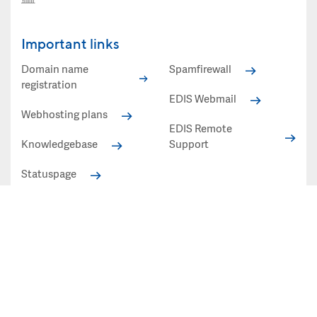
Important links
Domain name
Spamfirewall
registration
EDIS Webmail
Webhosting plans
EDIS Remote
Knowledgebase
Support
Statuspage
Statuspage
All prices shown in EUR excl. VAT
Privacy policy»
Conditions»
Imprint»