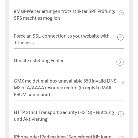
eMail-Weiterleitungen trotz strikter SPF Prüfung:
SRS macht es möglich
Force an SSL-connection to your website with
.htaccess
Gmail Zustellung Fehler
GMX meldet mailbox unavailable 550 invalid DNS
MX or A/AAAA resource record (in reply to MAIL
FROM command)
HTTP Strict Transport Security (HSTS) - Nutzung
und Aktivierung
iPhone oder iPad melden "Serveridentität kann