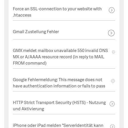
Force an SSL-connection to your website with
.htaccess
Gmail Zustellung Fehler
GMX meldet mailbox unavailable 550 invalid DNS
MX or A/AAAA resource record (in reply to MAIL
FROM command)
Google Fehlermeldung: This message does not
have authentication information or fails to pass
HTTP Strict Transport Security (HSTS) - Nutzung
und Aktivierung
iPhone oder iPad melden "Serveridentität kann