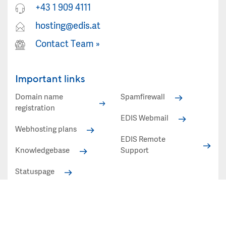
+43 1 909 4111
hosting@edis.at
Contact Team
»
Important links
Domain name
Spamfirewall
registration
EDIS Webmail
Webhosting plans
EDIS Remote
Knowledgebase
Support
Statuspage
Statuspage