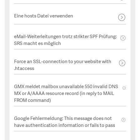
Eine hosts Datei verwenden
eMail-Weiterleitungen trotz strikter SPF Prüfung:
SRS macht es möglich
Force an SSL-connection to your website with
.htaccess
GMX meldet mailbox unavailable 550 invalid DNS
MX or A/AAAA resource record (in reply to MAIL
FROM command)
Google Fehlermeldung: This message does not
have authentication information or fails to pass