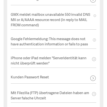
GMX meldet mailbox unavailable 550 invalid DNS
MX or A/AAAA resource record (in reply to MAIL
FROM command)
Google Fehlermeldung: This message does not
have authentication information or fails to pass
iPhone oder iPad melden "Serveridentität kann
nicht überprüft werden"
Kunden Passwort Reset
Mit Filezilla (FTP) übertragene Dateien haben am
Server falsche Uhrzeit